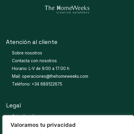
Atención al cliente
Sobre nosotros
Contacta con nosotros
Horario: L-V de 9:00 a 17:00 h
Mail: operaciones@thehomeweeks.com
Teléfono: +34 689122675
Legal
Aviso Legal
Política de privacidad
Valoramos tu privacidad
Política de cookies