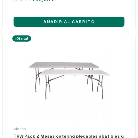
precio
precio
original
actual
era:
es:
AÑADIR AL CARRITO
269,00 €.
259,00 €.
¡Oferta!
Mesas
THW Pack 2 Mesas catering plegables abatibles y