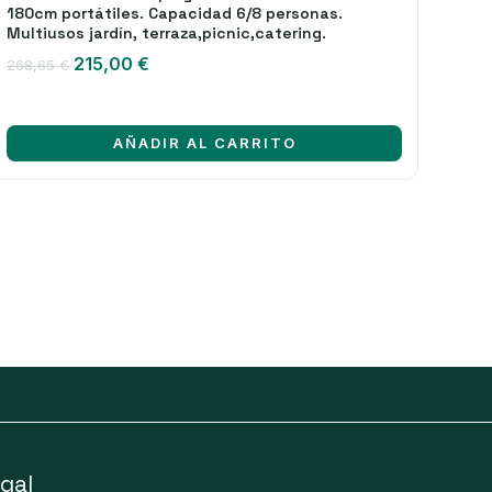
180cm portátiles. Capacidad 6/8 personas.
Multiusos jardín, terraza,picnic,catering.
El
El
215,00
€
268,65
€
precio
precio
original
actual
era:
es:
AÑADIR AL CARRITO
268,65 €.
215,00 €.
gal