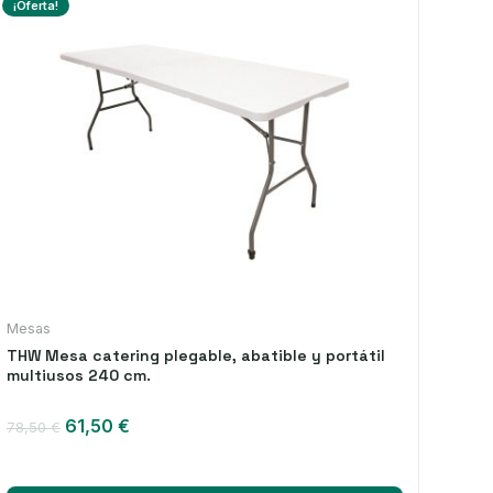
¡Oferta!
Mesas
THW Mesa catering plegable, abatible y portátil
multiusos 240 cm.
El
El
61,50
€
78,50
€
precio
precio
original
actual
era:
es: