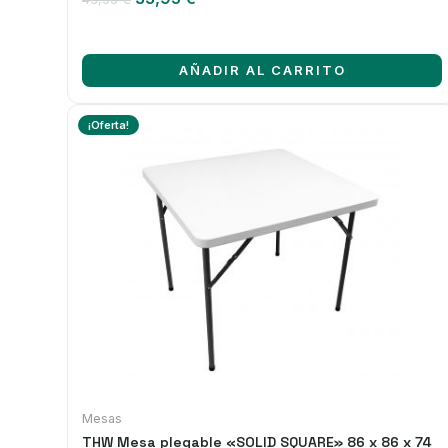
precio
precio
original
actual
era:
es:
AÑADIR AL CARRITO
43,95 €.
33,95 €.
¡Oferta!
Mesas
THW Mesa plegable «SOLID SQUARE» 86 x 86 x 74