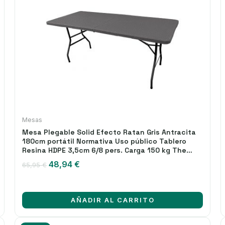
Mesas
Mesa Plegable Solid Efecto Ratan Gris Antracita
180cm portátil Normativa Uso público Tablero
Resina HDPE 3,5cm 6/8 pers. Carga 150 kg The
Homeweeks
El
El
48,94
€
65,95
€
precio
precio
original
actual
era:
es:
AÑADIR AL CARRITO
65,95 €.
48,94 €.