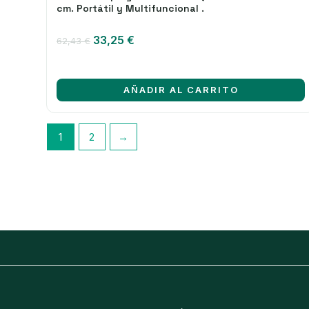
cm. Portátil y Multifuncional .
El
El
33,25
€
62,43
€
precio
precio
original
actual
era:
es:
AÑADIR AL CARRITO
62,43 €.
33,25 €.
1
2
→