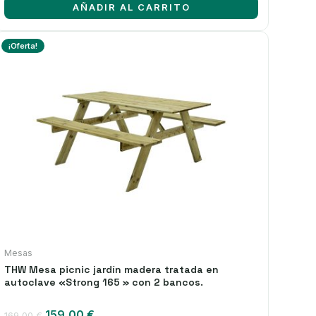
AÑADIR AL CARRITO
78,50 €.
61,50 €.
¡Oferta!
Mesas
THW Mesa picnic jardín madera tratada en
autoclave «Strong 165 » con 2 bancos.
El
El
159,00
€
169,00
€