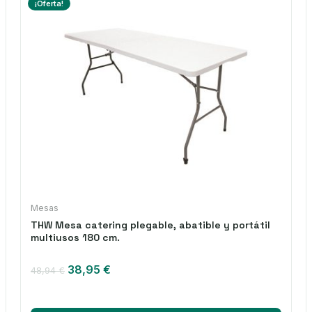
¡Oferta!
Mesas
THW Mesa catering plegable, abatible y portátil
multiusos 180 cm.
El
El
38,95
€
48,94
€
precio
precio
original
actual
era:
es: