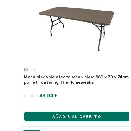
Mesas
Mesa plegable efecto ratan claro 180 x 70 x 74cm
portátil catering The Homeweeks
El
El
48,94
€
65,95
€
precio
precio
original
actual
era:
es:
AÑADIR AL CARRITO
65,95 €.
48,94 €.