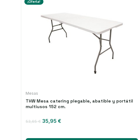
¡Oferta!
Mesas
THW Mesa catering plegable, abatible y portátil
multiusos 152 cm.
El
El
35,95
€
53,65
€
precio
precio
original
actual
era:
es: