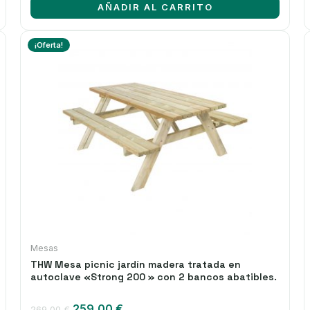
AÑADIR AL CARRITO
48,94 €.
38,95 €.
¡Oferta!
Mesas
THW Mesa picnic jardín madera tratada en
autoclave «Strong 200 » con 2 bancos abatibles.
El
El
259,00
€
269,00
€