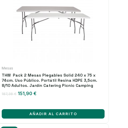
Mesas
THW Pack 2 Mesas Plegables Solid 240 x 75 x
74cm. Uso Público. Portátil Resina HDPE 3,5cm.
8/10 Adultos. Jardín Catering Picnic Camping
El
El
151,90
€
187,38
€
precio
precio
original
actual
era:
es:
AÑADIR AL CARRITO
187,38 €.
151,90 €.