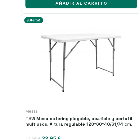
AÑADIR AL CARRITO
53,65 €.
35,95 €.
¡Oferta!
Mesas
THW Mesa catering plegable, abatible y portátil
multiusos. Altura regulable 120*60*48/61/74 cm.
El
El
33,95
€
43,95
€