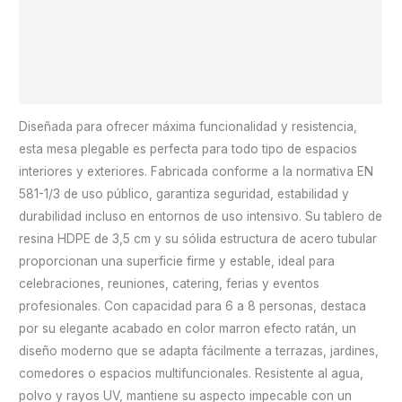
claro
Descripción
180
Información adicional
x
70
Valoraciones (0)
x
74cm
Diseñada para ofrecer máxima funcionalidad y resistencia,
portátil
esta mesa plegable es perfecta para todo tipo de espacios
catering
interiores y exteriores. Fabricada conforme a la normativa EN
The
581-1/3 de uso público, garantiza seguridad, estabilidad y
Homeweeks
durabilidad incluso en entornos de uso intensivo. Su tablero de
cantidad
resina HDPE de 3,5 cm y su sólida estructura de acero tubular
proporcionan una superficie firme y estable, ideal para
celebraciones, reuniones, catering, ferias y eventos
profesionales. Con capacidad para 6 a 8 personas, destaca
por su elegante acabado en color marron efecto ratán, un
diseño moderno que se adapta fácilmente a terrazas, jardines,
comedores o espacios multifuncionales. Resistente al agua,
polvo y rayos UV, mantiene su aspecto impecable con un