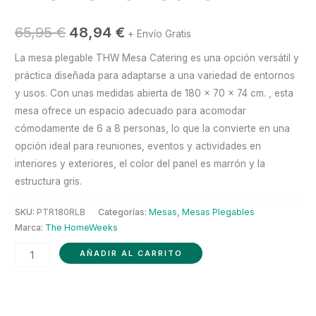
El
El
65,95
€
48,94
€
+ Envío Gratis
precio
precio
La mesa plegable THW Mesa Catering es una opción versátil y
práctica diseñada para adaptarse a una variedad de entornos
original
actual
y usos. Con unas medidas abierta de 180 x 70 x 74 cm. , esta
era:
es:
mesa ofrece un espacio adecuado para acomodar
cómodamente de 6 a 8 personas, lo que la convierte en una
65,95 €.
48,94 €.
opción ideal para reuniones, eventos y actividades en
interiores y exteriores, el color del panel es marrón y la
estructura gris.
SKU:
PTR180RLB
Categorías:
Mesas
,
Mesas Plegables
Marca:
The HomeWeeks
Mesa
AÑADIR AL CARRITO
plegable
efecto
ratan