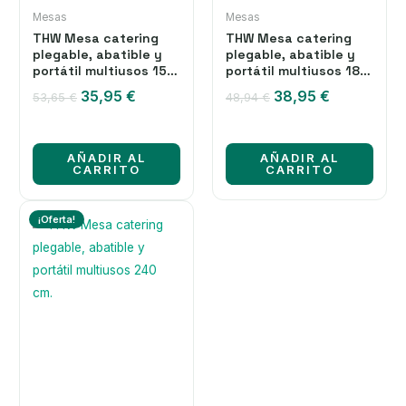
Mesas
Mesas
THW Mesa catering
THW Mesa catering
plegable, abatible y
plegable, abatible y
portátil multiusos 152
portátil multiusos 180
cm.
cm.
El
El
El
El
35,95
€
38,95
€
53,65
€
48,94
€
precio
precio
precio
precio
original
actual
original
actual
era:
es:
era:
es:
AÑADIR AL
AÑADIR AL
53,65 €.
35,95 €.
48,94 €.
38,95 €.
CARRITO
CARRITO
¡Oferta!