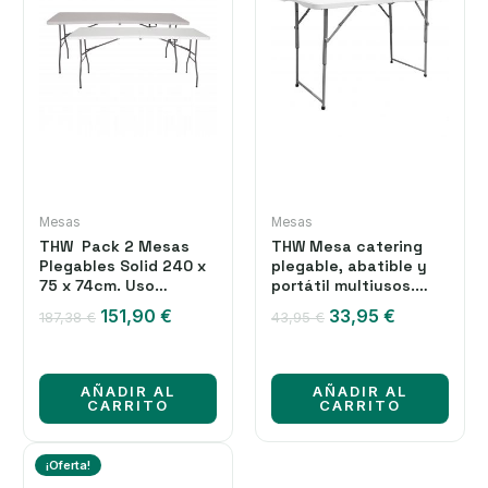
Mesas
Mesas
THW Pack 2 Mesas
THW Mesa catering
Plegables Solid 240 x
plegable, abatible y
75 x 74cm. Uso
portátil multiusos.
Público. Portátil
Altura regulable
El
El
El
El
151,90
€
33,95
€
187,38
€
43,95
€
Resina HDPE 3,5cm.
120*60*48/61/74 cm.
precio
precio
precio
precio
8/10 Adultos. Jardín
original
actual
original
actual
Catering Picnic
era:
es:
era:
es:
Camping
AÑADIR AL
AÑADIR AL
187,38 €.
151,90 €.
43,95 €.
33,95 €.
CARRITO
CARRITO
¡Oferta!