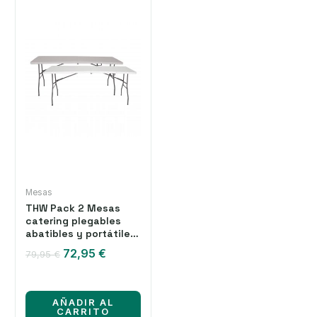
Mesas
THW Pack 2 Mesas
catering plegables
abatibles y portátiles
multiusos 180 cm.
El
El
72,95
€
79,95
€
precio
precio
original
actual
era:
es:
AÑADIR AL
79,95 €.
72,95 €.
CARRITO