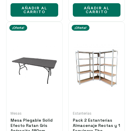
Suelo sin Tornillos
era:
es:
era:
es:
System Click & Push.
AÑADIR AL
AÑADIR AL
62,43 €.
47,50 €.
65,95 €.
48,94 €.
Almacenamiento
CARRITO
CARRITO
Multiusos y
multiposición
¡Oferta!
¡Oferta!
Mesas
Estanterías
Mesa Plegable Solid
Pack 2 Estanterías
Efecto Ratan Gris
Almacenaje Rectas y 1
Antracita 180cm
Esquinera The