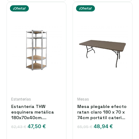
¡Oferta!
¡Oferta!
Estanterías
Mesas
Estantería THW
Mesa plegable efecto
esquinera metálica
ratan claro 180 x 70 x
180x70x40cm.
74cm portátil catering
Galvanizada Modular.
The HomeWeeks
El
El
El
El
47,50
€
48,94
€
62,43
€
65,95
€
5 Baldas Ajustables
precio
precio
precio
precio
de MDF. Montaje
original
actual
original
actual