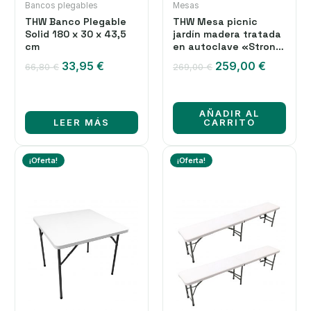
Bancos plegables
Mesas
THW Banco Plegable
THW Mesa picnic
Solid 180 x 30 x 43,5
jardín madera tratada
cm
en autoclave «Strong
200 » con 2 bancos
El
El
El
El
33,95
€
259,00
€
66,80
€
269,00
€
abatibles.
precio
precio
precio
precio
original
actual
original
actual
era:
es:
era:
es:
AÑADIR AL
66,80 €.
33,95 €.
269,00 €.
259,00 
LEER MÁS
CARRITO
¡Oferta!
¡Oferta!