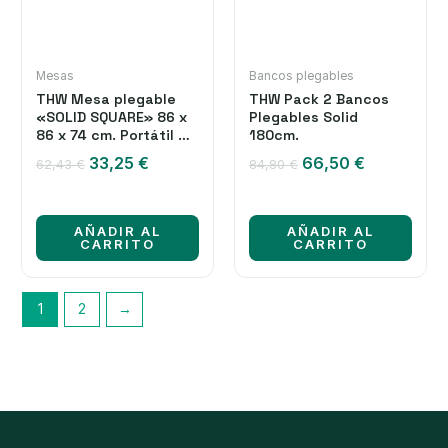
Mesas
Bancos plegables
THW Mesa plegable
THW Pack 2 Bancos
«SOLID SQUARE» 86 x
Plegables Solid
86 x 74 cm. Portátil y
180cm.
Multifuncional .
El
El
El
El
33,25
€
66,50
€
62,43
€
84,80
€
precio
precio
precio
precio
original
actual
original
actual
era:
es:
era:
es:
AÑADIR AL
AÑADIR AL
62,43 €.
33,25 €.
84,80 €.
66,50 €.
CARRITO
CARRITO
1
2
→