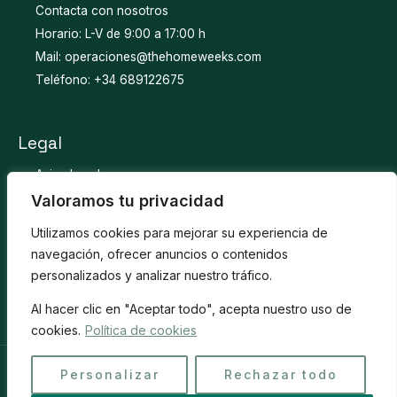
Contacta con nosotros
Horario: L-V de 9:00 a 17:00 h
Mail: operaciones@thehomeweeks.com
Teléfono: +34 689122675
Legal
Aviso Legal
Política de privacidad
Valoramos tu privacidad
Política de cookies
Utilizamos cookies para mejorar su experiencia de
Política de devolución
navegación, ofrecer anuncios o contenidos
Preguntas frecuentes
personalizados y analizar nuestro tráfico.
Al hacer clic en "Aceptar todo", acepta nuestro uso de
cookies.
Política de cookies
Personalizar
Rechazar todo
Copyright © 2026 The HomeWeeks