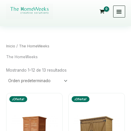
Ir
al
contenido
Inicio
/ The HomeWeeks
The HomeWeeks
Mostrando 1–12 de 13 resultados
¡Oferta!
¡Oferta!