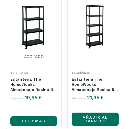
AGOTADO
Estanterías
Estanterías
Estantería The
Estantería The
HomeWeeks
HomeWeeks
Almacenaje Resina 4
Almacenaje Resina 5
Baldas 60x30x133 cm
Baldas 60x30x173 cm
El
El
El
El
19,95
€
21,95
€
31,95
€
40,95
€
precio
precio
precio
precio
original
actual
original
actual
era:
es:
era:
es:
AÑADIR AL
31,95 €.
19,95 €.
40,95 €.
21,95 €.
LEER MÁS
CARRITO