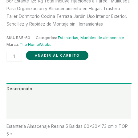
por Estante 125 Kg Total Incluye Fijaciones a Pared . Multiusos
40,95 €.
21,95 €.
Para Organización y Almacenamiento en Hogar: Trastero
Taller Dormitorio Cocina Terraza Jardin Uso Interior Exterior.
Sencillez y Rapidez de Montaje sin Herramientas
SKU:
RS5-60
Categorías:
Estanterías
,
Muebles de almacenaje
Marca:
The HomeWeeks
Estantería
AÑADIR AL CARRITO
The
HomeWeeks
Almacenaje
Resina
Descripción
5
Información adicional
Baldas
60x30x173
Valoraciones (0)
cm
cantidad
Estantería Almacenaje Resina 5 Baldas 60x30x173 cm » TOP
5 »