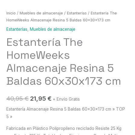
Inicio
/
Muebles de almacenaje
/
Estanterías
/ Estantería The
HomeWeeks Almacenaje Resina 5 Baldas 60x30x173 cm
Estanterías
,
Muebles de almacenaje
Estantería The
HomeWeeks
Almacenaje Resina 5
Baldas 60x30x173 cm
El
El
40,95
€
21,95
€
+ Envío Gratis
precio
precio
Estantería Almacenaje Resina 5 Baldas 60x30x173 cm » TOP
5 »
original
actual
Fabricada en Plástico Polipropileno reciclado Resiste 25 Kg
era:
es: