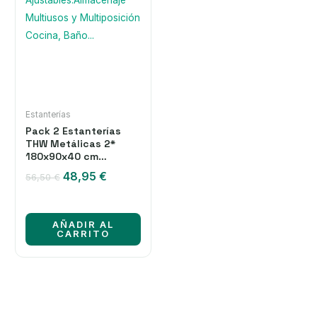
Estanterías
Pack 2 Estanterías
THW Metálicas 2*
180x90x40 cm
Galvanizada
El
El
48,95
€
56,50
€
Modular.10 Baldas
precio
precio
Ajustables.Almacenaje
original
actual
Multiusos y
era:
es:
Multiposición Cocina,
AÑADIR AL
56,50 €.
48,95 €.
Baño…
CARRITO